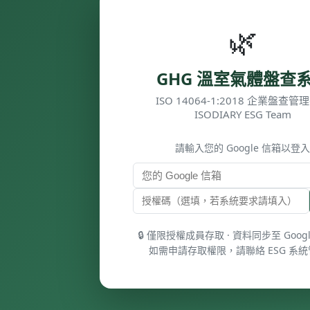
🌿
GHG 溫室氣體盤查
ISO 14064-1:2018 企業盤查管
ISODIARY ESG Team
🔥 前十大排放源
請輸入您的 Google 信箱以登入
📊 重大性矩陣
—
🔒 僅限授權成員存取 · 資料同步至 Goog
GHG
≥
—
—
—
根
：單
即屬
目前
總排
重大
Protocol
5%
據
一子
重大
年
放
排放
如需申請存取權限，請聯絡 ESG 系
重大性原
類排
排放
度：
量：
源
則
放佔
源，
數：
全組
需優
織總
先進