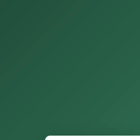
📈 月度排放趨勢 (tCO₂e)
🏭 各廠區排放量比較