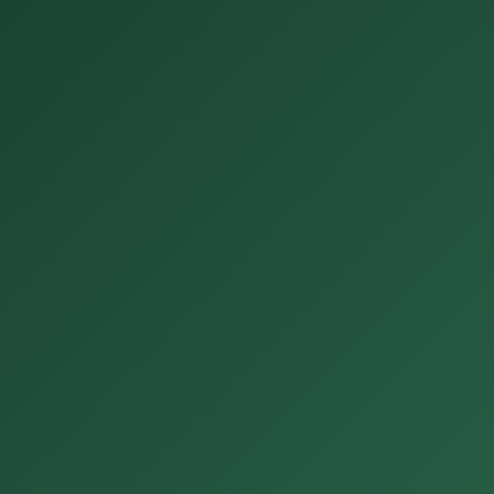
機
🌿
GHG
溫室氣體盤查系統
模
式
動態儀表板
🔄 更新
即時排放量概覽 |
📊 各類別排放量佔比