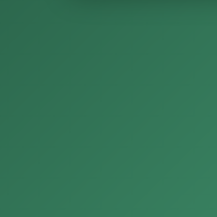
排放
行減
量管
理。
子類別
排放量 (tCO₂e)
佔比
5%門檻
重